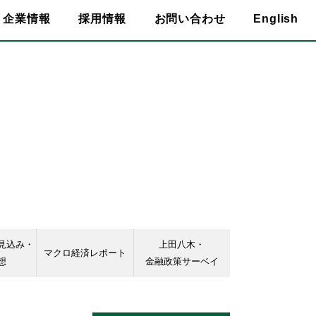
企業情報
採用情報
お問い合わせ
English
見込み・
上田八木・
マクロ経済レポート
想
金融政策サーベイ