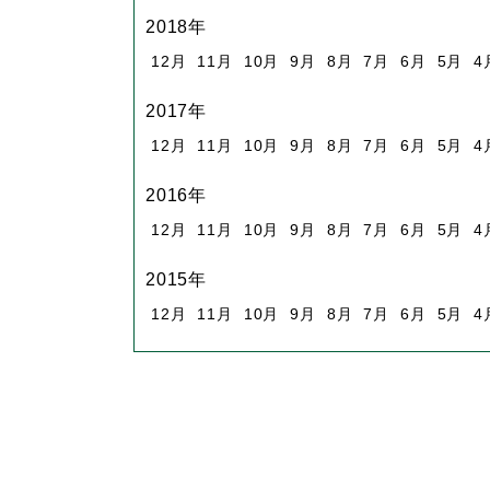
2018年
12月
11月
10月
9月
8月
7月
6月
5月
4
2017年
12月
11月
10月
9月
8月
7月
6月
5月
4
2016年
12月
11月
10月
9月
8月
7月
6月
5月
4
2015年
12月
11月
10月
9月
8月
7月
6月
5月
4