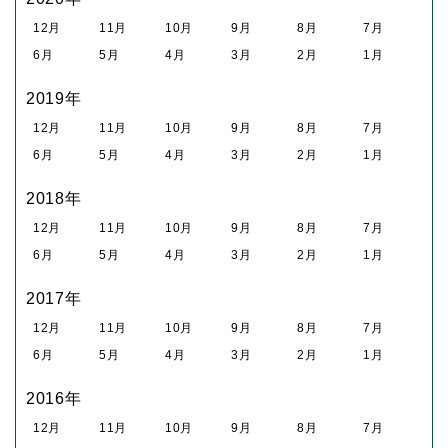
12月
11月
10月
9月
8月
7月
6月
5月
4月
3月
2月
1月
2019年
12月
11月
10月
9月
8月
7月
6月
5月
4月
3月
2月
1月
2018年
12月
11月
10月
9月
8月
7月
6月
5月
4月
3月
2月
1月
2017年
12月
11月
10月
9月
8月
7月
6月
5月
4月
3月
2月
1月
2016年
12月
11月
10月
9月
8月
7月