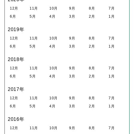
12月
11月
10月
9月
8月
7月
6月
5月
4月
3月
2月
1月
2019年
12月
11月
10月
9月
8月
7月
6月
5月
4月
3月
2月
1月
2018年
12月
11月
10月
9月
8月
7月
6月
5月
4月
3月
2月
1月
2017年
12月
11月
10月
9月
8月
7月
6月
5月
4月
3月
2月
1月
2016年
12月
11月
10月
9月
8月
7月