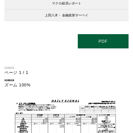
マクロ経済レポート
上田八木・
金融政策サーベイ
PDF
ページ
1
/
1
ズーム
100%