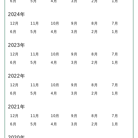
6月
5月
4月
3月
2月
1月
2024年
12月
11月
10月
9月
8月
7月
6月
5月
4月
3月
2月
1月
2023年
12月
11月
10月
9月
8月
7月
6月
5月
4月
3月
2月
1月
2022年
12月
11月
10月
9月
8月
7月
6月
5月
4月
3月
2月
1月
2021年
12月
11月
10月
9月
8月
7月
6月
5月
4月
3月
2月
1月
2020年