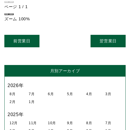
ページ
1
/
1
ズーム
100%
前営業日
翌営業日
月別アーカイブ
2026年
8月
7月
6月
5月
4月
3月
2月
1月
2025年
12月
11月
10月
9月
8月
7月