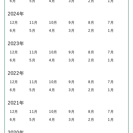
6月
5月
4月
3月
2月
1月
2024年
12月
11月
10月
9月
8月
7月
6月
5月
4月
3月
2月
1月
2023年
12月
11月
10月
9月
8月
7月
6月
5月
4月
3月
2月
1月
2022年
12月
11月
10月
9月
8月
7月
6月
5月
4月
3月
2月
1月
2021年
12月
11月
10月
9月
8月
7月
6月
5月
4月
3月
2月
1月
2020年