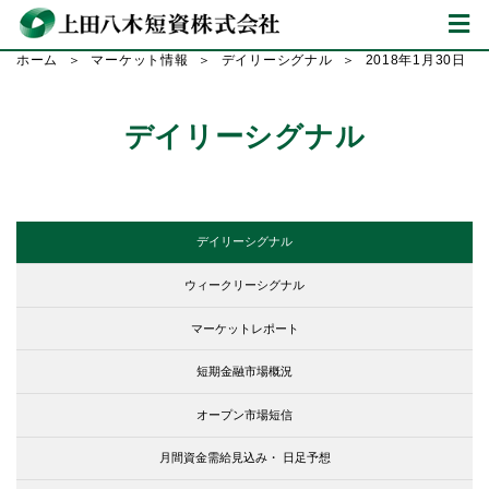
ホーム
マーケット情報
デイリーシグナル
2018年1月30日
デイリーシグナル
デイリーシグナル
ウィークリーシグナル
マーケットレポート
短期金融市場概況
オープン市場短信
月間資金需給見込み・
日足予想