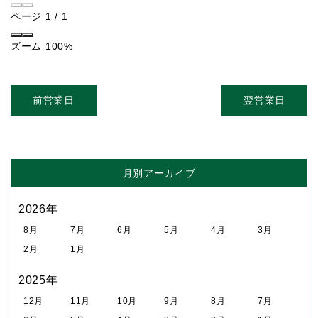
ページ
1
/
1
ズーム
100%
前営業日
翌営業日
月別アーカイブ
2026年
8月
7月
6月
5月
4月
3月
2月
1月
2025年
12月
11月
10月
9月
8月
7月