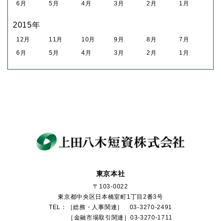
6月
5月
4月
3月
2月
1月
2015年
12月
11月
10月
9月
8月
7月
6月
5月
4月
3月
2月
1月
東京本社
〒103-0022
東京都中央区日本橋室町1丁目2番3号
TEL：［総務・人事関連］ 03-3270-2491
［金融市場取引関連］03-3270-1711