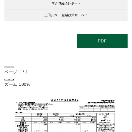
マクロ経済レポート
上田八木・
金融政策サーベイ
PDF
ページ
1
/
1
ズーム
100%