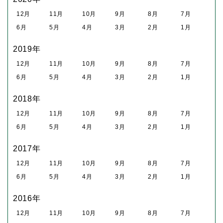
12月
11月
10月
9月
8月
7月
6月
5月
4月
3月
2月
1月
2019年
12月
11月
10月
9月
8月
7月
6月
5月
4月
3月
2月
1月
2018年
12月
11月
10月
9月
8月
7月
6月
5月
4月
3月
2月
1月
2017年
12月
11月
10月
9月
8月
7月
6月
5月
4月
3月
2月
1月
2016年
12月
11月
10月
9月
8月
7月