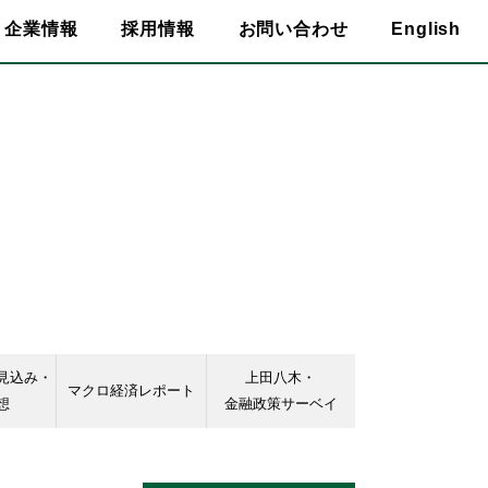
企業情報
採用情報
お問い合わせ
English
見込み・
上田八木・
マクロ経済レポート
想
金融政策サーベイ