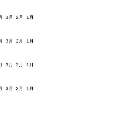
月
3月
2月
1月
月
3月
2月
1月
月
3月
2月
1月
月
3月
2月
1月