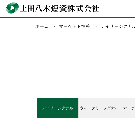
ホーム
マーケット情報
デイリーシグナ
デイリーシグナル
ウィークリーシグナル
マーケ