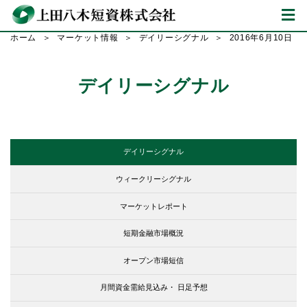
ホーム
マーケット情報
デイリーシグナル
2016年6月10日
デイリーシグナル
デイリーシグナル
ウィークリーシグナル
マーケットレポート
短期金融市場概況
オープン市場短信
月間資金需給見込み・
日足予想