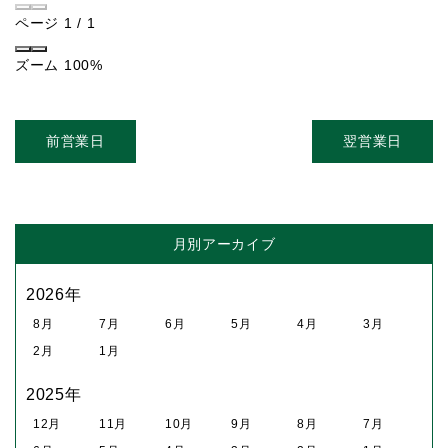
ページ
1
/
1
ズーム
100%
前営業日
翌営業日
月別アーカイブ
2026年
8月
7月
6月
5月
4月
3月
2月
1月
2025年
12月
11月
10月
9月
8月
7月