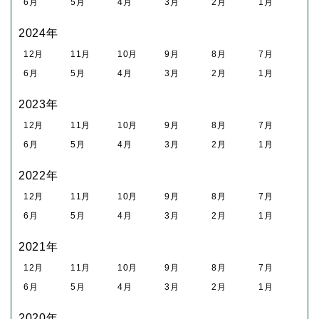
6月
5月
4月
3月
2月
1月
2024年
12月
11月
10月
9月
8月
7月
6月
5月
4月
3月
2月
1月
2023年
12月
11月
10月
9月
8月
7月
6月
5月
4月
3月
2月
1月
2022年
12月
11月
10月
9月
8月
7月
6月
5月
4月
3月
2月
1月
2021年
12月
11月
10月
9月
8月
7月
6月
5月
4月
3月
2月
1月
2020年