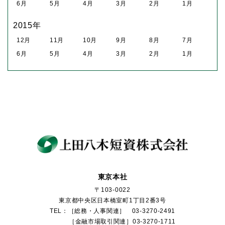
6月
5月
4月
3月
2月
1月
2015年
12月
11月
10月
9月
8月
7月
6月
5月
4月
3月
2月
1月
東京本社
〒103-0022
東京都中央区日本橋室町1丁目2番3号
TEL：［総務・人事関連］ 03-3270-2491
［金融市場取引関連］03-3270-1711