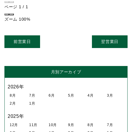
ページ
1
/
1
ズーム
100%
前営業日
翌営業日
月別アーカイブ
2026年
8月
7月
6月
5月
4月
3月
2月
1月
2025年
12月
11月
10月
9月
8月
7月