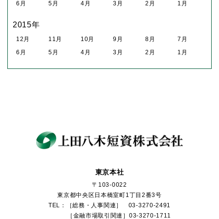
6月
5月
4月
3月
2月
1月
2015年
12月
11月
10月
9月
8月
7月
6月
5月
4月
3月
2月
1月
東京本社
〒103-0022
東京都中央区日本橋室町1丁目2番3号
TEL：［総務・人事関連］ 03-3270-2491
［金融市場取引関連］03-3270-1711