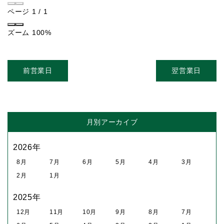
ページ
1
/
1
ズーム
100%
前営業日
翌営業日
月別アーカイブ
2026年
8月
7月
6月
5月
4月
3月
2月
1月
2025年
12月
11月
10月
9月
8月
7月