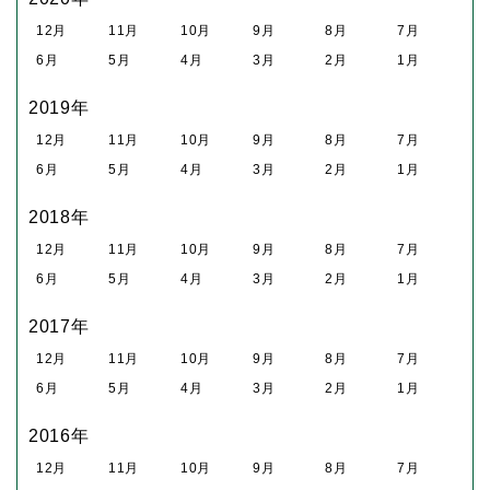
12月
11月
10月
9月
8月
7月
6月
5月
4月
3月
2月
1月
2019年
12月
11月
10月
9月
8月
7月
6月
5月
4月
3月
2月
1月
2018年
12月
11月
10月
9月
8月
7月
6月
5月
4月
3月
2月
1月
2017年
12月
11月
10月
9月
8月
7月
6月
5月
4月
3月
2月
1月
2016年
12月
11月
10月
9月
8月
7月