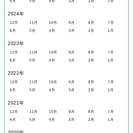
6月
5月
4月
3月
2月
1月
2024年
12月
11月
10月
9月
8月
7月
6月
5月
4月
3月
2月
1月
2023年
12月
11月
10月
9月
8月
7月
6月
5月
4月
3月
2月
1月
2022年
12月
11月
10月
9月
8月
7月
6月
5月
4月
3月
2月
1月
2021年
12月
11月
10月
9月
8月
7月
6月
5月
4月
3月
2月
1月
2020年