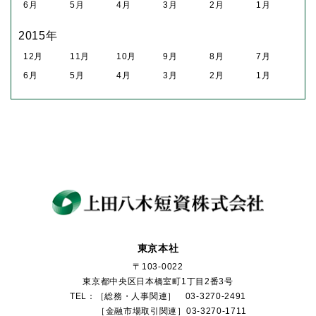
6月
5月
4月
3月
2月
1月
2015年
12月
11月
10月
9月
8月
7月
6月
5月
4月
3月
2月
1月
東京本社
〒103-0022
東京都中央区日本橋室町1丁目2番3号
TEL：［総務・人事関連］ 03-3270-2491
［金融市場取引関連］03-3270-1711