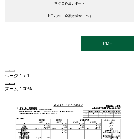
マクロ経済レポート
上田八木・
金融政策サーベイ
PDF
ページ
1
/
1
ズーム
100%