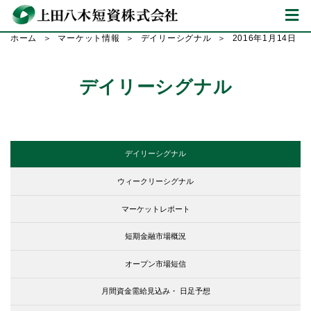
ホーム
マーケット情報
デイリーシグナル
2016年1月14日
デイリーシグナル
デイリーシグナル
ウィークリーシグナル
マーケットレポート
短期金融市場概況
オープン市場短信
月間資金需給見込み・
日足予想