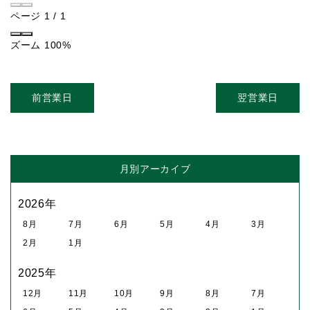
ページ
1
/
1
ズーム
100%
前営業日
翌営業日
月別アーカイブ
2026年
8月
7月
6月
5月
4月
3月
2月
1月
2025年
12月
11月
10月
9月
8月
7月