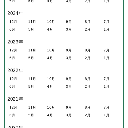
6月
5月
4月
3月
2月
1月
2024年
12月
11月
10月
9月
8月
7月
6月
5月
4月
3月
2月
1月
2023年
12月
11月
10月
9月
8月
7月
6月
5月
4月
3月
2月
1月
2022年
12月
11月
10月
9月
8月
7月
6月
5月
4月
3月
2月
1月
2021年
12月
11月
10月
9月
8月
7月
6月
5月
4月
3月
2月
1月
2020年