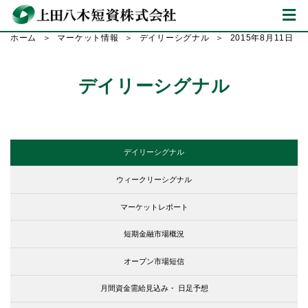
ホーム
マーケット情報
デイリーシグナル
2015年8月11日
デイリーシグナル
デイリーシグナル
ウィークリーシグナル
マーケットレポート
短期金融市場概況
オープン市場短信
月間資金需給見込み・
日足予想