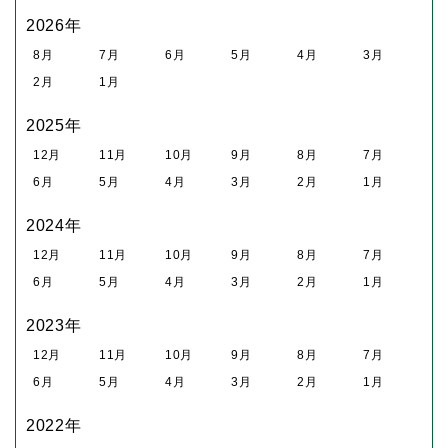
2026年
8月
7月
6月
5月
4月
3月
2月
1月
2025年
12月
11月
10月
9月
8月
7月
6月
5月
4月
3月
2月
1月
2024年
12月
11月
10月
9月
8月
7月
6月
5月
4月
3月
2月
1月
2023年
12月
11月
10月
9月
8月
7月
6月
5月
4月
3月
2月
1月
2022年