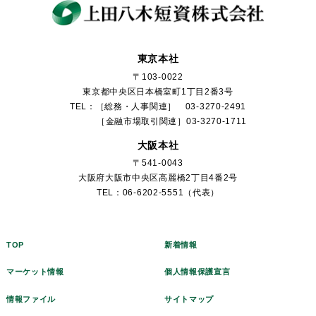
東京本社
〒103-0022
東京都中央区日本橋室町1丁目2番3号
TEL：［総務・人事関連］ 03-3270-2491
［金融市場取引関連］03-3270-1711
大阪本社
〒541-0043
大阪府大阪市中央区高麗橋2丁目4番2号
TEL：06-6202-5551（代表）
TOP
新着情報
マーケット情報
個人情報保護宣言
情報ファイル
サイトマップ