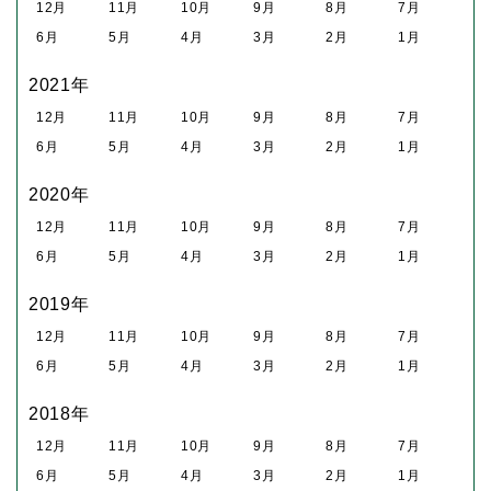
12月
11月
10月
9月
8月
7月
6月
5月
4月
3月
2月
1月
2021年
12月
11月
10月
9月
8月
7月
6月
5月
4月
3月
2月
1月
2020年
12月
11月
10月
9月
8月
7月
6月
5月
4月
3月
2月
1月
2019年
12月
11月
10月
9月
8月
7月
6月
5月
4月
3月
2月
1月
2018年
12月
11月
10月
9月
8月
7月
6月
5月
4月
3月
2月
1月