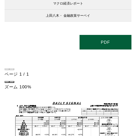
マクロ経済レポート
上田八木・
金融政策サーベイ
PDF
ページ
1
/
1
ズーム
100%