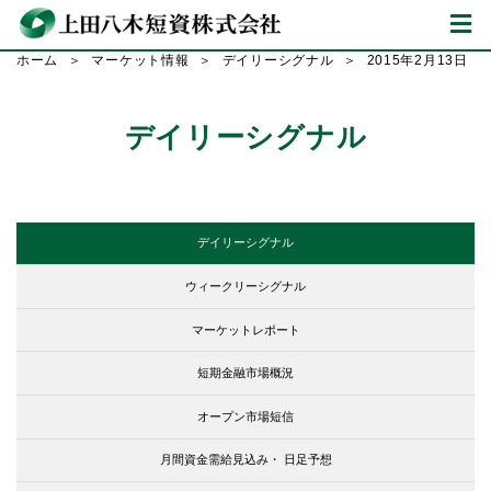
ホーム
マーケット情報
デイリーシグナル
2015年2月13日
デイリーシグナル
デイリーシグナル
ウィークリーシグナル
マーケットレポート
短期金融市場概況
オープン市場短信
月間資金需給見込み・
日足予想