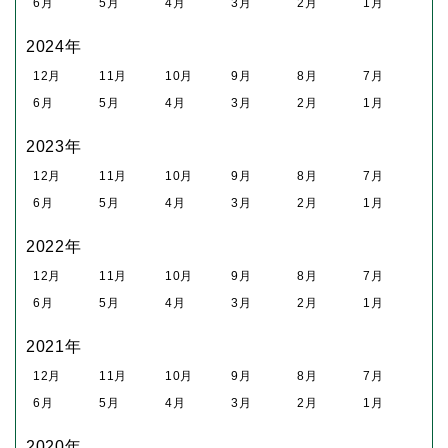
6月
5月
4月
3月
2月
1月
2024年
12月
11月
10月
9月
8月
7月
6月
5月
4月
3月
2月
1月
2023年
12月
11月
10月
9月
8月
7月
6月
5月
4月
3月
2月
1月
2022年
12月
11月
10月
9月
8月
7月
6月
5月
4月
3月
2月
1月
2021年
12月
11月
10月
9月
8月
7月
6月
5月
4月
3月
2月
1月
2020年