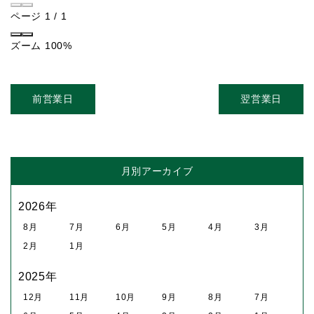
ページ
1
/
1
ズーム
100%
前営業日
翌営業日
月別アーカイブ
2026年
8月
7月
6月
5月
4月
3月
2月
1月
2025年
12月
11月
10月
9月
8月
7月