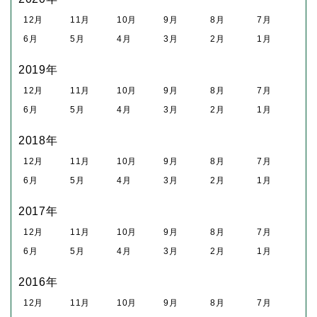
12月
11月
10月
9月
8月
7月
6月
5月
4月
3月
2月
1月
2019年
12月
11月
10月
9月
8月
7月
6月
5月
4月
3月
2月
1月
2018年
12月
11月
10月
9月
8月
7月
6月
5月
4月
3月
2月
1月
2017年
12月
11月
10月
9月
8月
7月
6月
5月
4月
3月
2月
1月
2016年
12月
11月
10月
9月
8月
7月