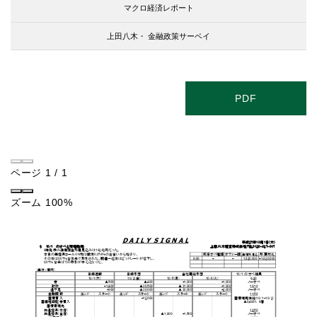
マクロ経済レポート
上田八木・
金融政策サーベイ
PDF
ページ
1
/
1
ズーム
100%