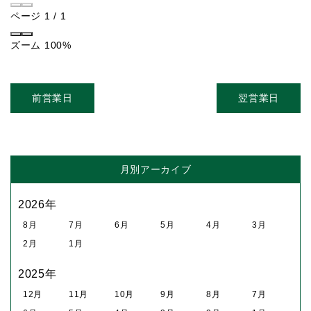
ページ
1
/
1
ズーム
100%
前営業日
翌営業日
月別アーカイブ
2026年
8月
7月
6月
5月
4月
3月
2月
1月
2025年
12月
11月
10月
9月
8月
7月