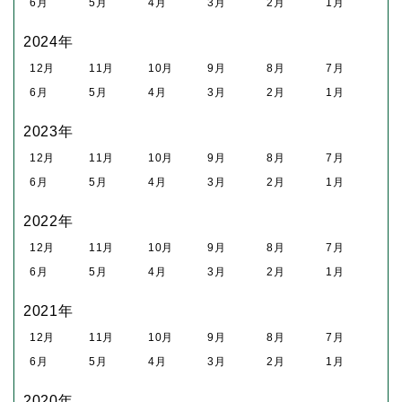
6月
5月
4月
3月
2月
1月
2024年
12月
11月
10月
9月
8月
7月
6月
5月
4月
3月
2月
1月
2023年
12月
11月
10月
9月
8月
7月
6月
5月
4月
3月
2月
1月
2022年
12月
11月
10月
9月
8月
7月
6月
5月
4月
3月
2月
1月
2021年
12月
11月
10月
9月
8月
7月
6月
5月
4月
3月
2月
1月
2020年